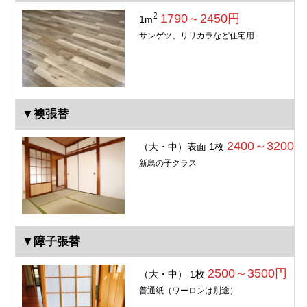
2
1790～2450円
1m
サンゲツ、リリカラなど住宅用
▼襖張替
2400～3200円
（大・中）表面 1枚
新鳥の子クラス
▼障子張替
2500～3500円
（大・中） 1枚
普通紙（ワーロンは別途）