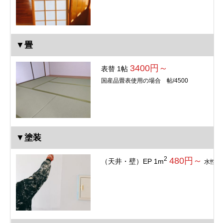
▼畳
3400円～
表替 1帖
国産品畳表使用の場合 帖/4500
▼塗装
2
480円～
（天井・壁）EP 1m
水性1