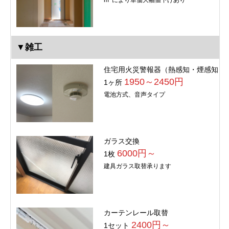
m
により単価大幅値下げあり
▼雑工
住宅用火災警報器（熱感知・煙感知）
1950～2450円
1ヶ所
電池方式、音声タイプ
ガラス交換
6000円～
1枚
建具ガラス取替承ります
カーテンレール取替
2400円～
1セット