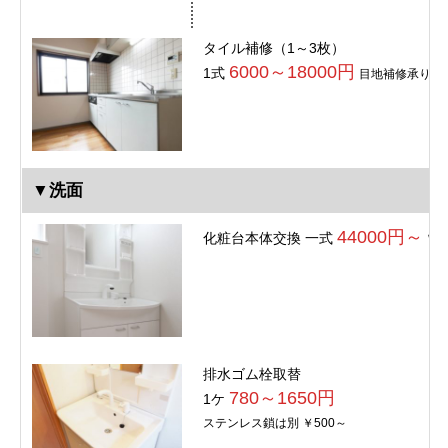
タイル補修（1～3枚）
6000～18000円
1式
目地補修承りま
▼洗面
44000円～
化粧台本体交換 一式
Ｗ6
排水ゴム栓取替
780～1650円
1ケ
ステンレス鎖は別 ￥500～