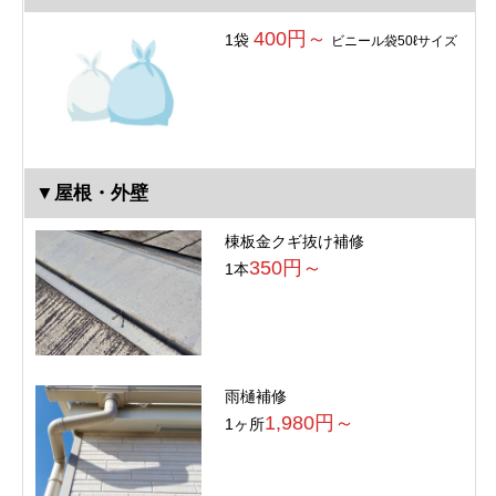
400円～
1袋
ビニール袋50ℓサイズ
▼屋根・外壁
棟板金クギ抜け補修
350円～
1本
雨樋補修
1,980円～
1ヶ所