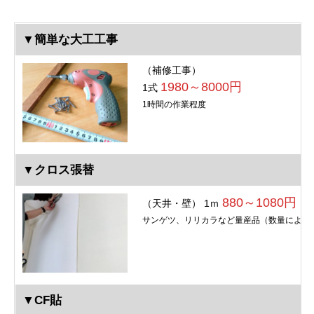
▼簡単な大工工事
（補修工事）
1980～8000円
1式
1時間の作業程度
▼クロス張替
880～1080円
（天井・壁） 1ｍ
サンゲツ、リリカラなど量産品（数量により
▼CF貼