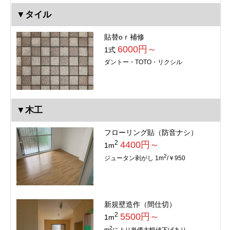
▼タイル
貼替oｒ補修
6000円～
1式
ダントー・TOTO・リクシル
▼木工
フローリング貼（防音ナシ）
2
4400円～
1m
2
ジュータン剥がし 1m
/￥950
新規壁造作（間仕切）
2
5500円～
1m
2