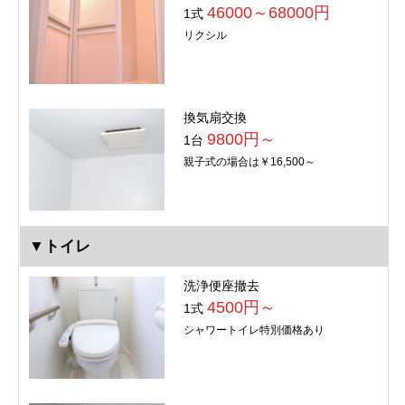
46000～68000円
1式
リクシル
換気扇交換
9800円～
1台
親子式の場合は￥16,500～
▼トイレ
洗浄便座撤去
4500円～
1式
シャワートイレ特別価格あり