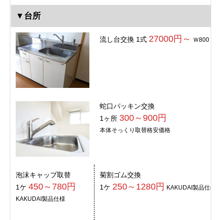
▼台所
27000円～
流し台交換 1式
Ｗ800
蛇口パッキン交換
300～900円
1ヶ所
本体そっくり取替格安価格
泡沫キャップ取替
菊割ゴム交換
450～780円
250～1280円
1ケ
1ケ
KAKUDAI製品仕様
KAKUDAI製品仕様