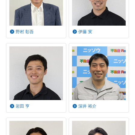
野村 彰吾
伊藤 実
岩田 亨
深井 裕介