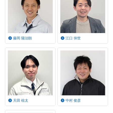
藤岡 陽治朗
江口 倖世
天田 椋太
中村 俊彦