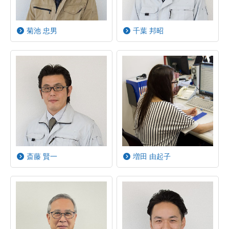
菊池 忠男
千葉 邦昭
斎藤 賢一
増田 由起子