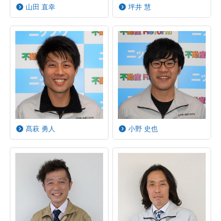
山田 直幸
坪井 慧
髙萩 勇人
小野 史也