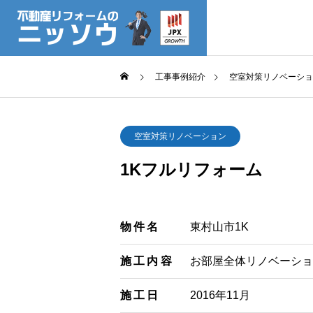
工事事例紹介
空室対策リノベーショ
会社概要
空室対策リノベーション
1Kフルリフォーム
SERVICE
COMPANY
サービス
企業情報
物件名
東村山市1K
採用情報
施工内容
お部屋全体リノベーショ
施工日
2016年11月
原状回復工事