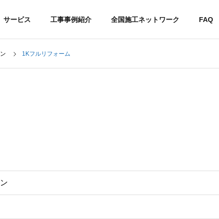
サービス
工事事例紹介
全国施工ネットワーク
FAQ
ン
1Kフルリフォーム
沿革
社会貢献
ン
空室対策リノベーシ
ョン
ハウスクリーニング