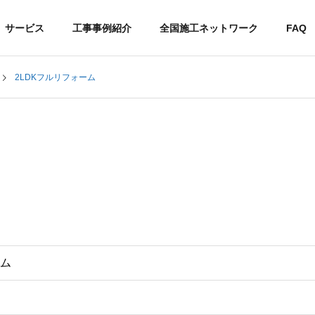
サービス
工事事例紹介
全国施工ネットワーク
FAQ
2LDKフルリフォーム
沿革
社会貢献
ム
空室対策リノベーシ
ョン
ハウスクリーニング