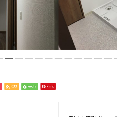
RSS
feedly
Pin it