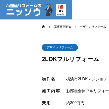
工事事例紹介
デザインリフォーム
会社概要
デザインリフォーム
2LDKフルリフォーム
SERVICE
COMPANY
サービス
企業情報
物件名
横浜市2LDKマンション
採用情報
施工内容
お部屋全体フルリフォー
費用
約300万円
原状回復工事